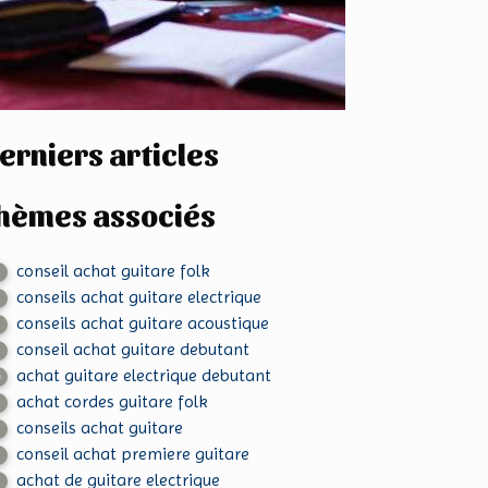
erniers articles
hèmes associés
conseil achat guitare folk
4
conseils achat guitare electrique
2
conseils achat guitare acoustique
2
conseil achat guitare debutant
8
achat guitare electrique debutant
0
achat cordes guitare folk
2
conseils achat guitare
2
conseil achat premiere guitare
8
achat de guitare electrique
2