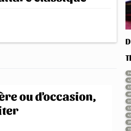
e
D
T
3
4
3
ère ou d'occasion,
4
5
iter
5
4
1
7