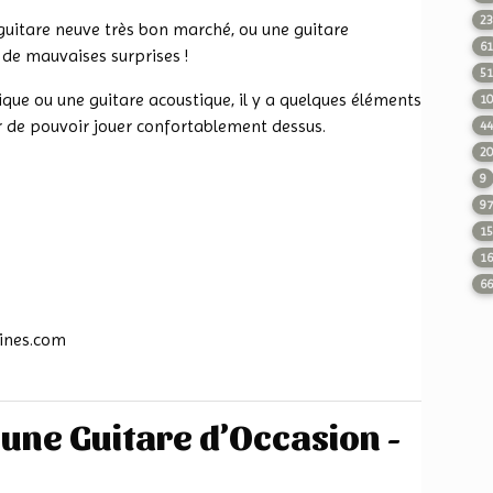
2
guitare neuve très bon marché, ou une guitare
6
r de mauvaises surprises !
5
ique ou une guitare acoustique, il y a quelques éléments
1
sûr de pouvoir jouer confortablement dessus.
4
2
9
9
1
1
6
ines.com
ne Guitare d’Occasion -