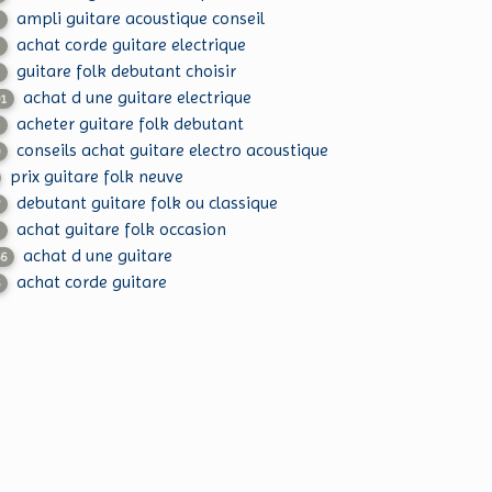
ampli guitare acoustique conseil
3
achat corde guitare electrique
1
guitare folk debutant choisir
1
achat d une guitare electrique
01
acheter guitare folk debutant
4
conseils achat guitare electro acoustique
0
prix guitare folk neuve
debutant guitare folk ou classique
7
achat guitare folk occasion
5
achat d une guitare
66
achat corde guitare
6