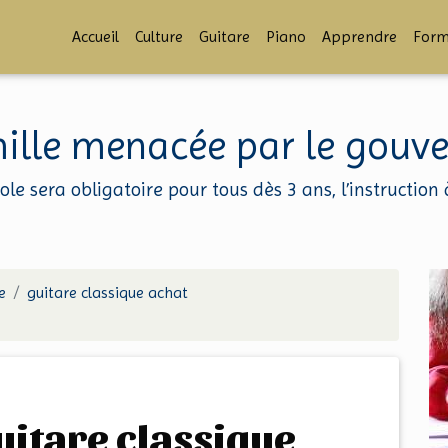
Accueil
Culture
Guitare
Piano
Apprendre
Form
amille menacée par le gou
école sera obligatoire pour tous dès 3 ans, l’instructio
e
guitare classique achat
guitare classique