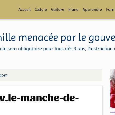
Accueil
Culture
Guitare
Piano
Apprendre
Form
amille menacée par le gou
école sera obligatoire pour tous dès 3 ans, l’instructio
.com