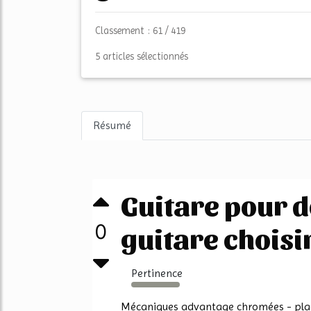
Classement : 61 / 419
5 articles sélectionnés
Résumé
Guitare pour d
0
guitare choisir
Pertinence
11919%
Mécaniques advantage chromées - plaqu