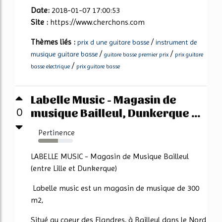
Date:
2018-01-07 17:00:53
Site :
https://www.cherchons.com
Thèmes liés :
/
prix d une guitare basse
instrument de
/
/
musique guitare basse
guitare basse premier prix
prix guitare
/
basse electrique
prix guitare basse
Labelle Music - Magasin de
musique Bailleul, Dunkerque ...
0
Pertinence
57%
LABELLE MUSIC - Magasin de Musique Bailleul
(entre Lille et Dunkerque)
Labelle music est un magasin de musique de 300
m2,
Situé au coeur des Flandres, à Bailleul dans le Nord