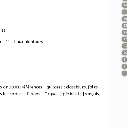
1
8
3
2
 11
3
1
is 11 et aux alentours
5
2
9
9
9
e 30000 références - guitares : classiques, folks,
s les cordes - Pianos - Orgues (spécialiste français,...