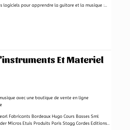
 logiciels pour apprendre la guitare et la musique :...
'instruments Et Materiel
musique avec une boutique de vente en ligne
e
. Pearl Fabricants Bordeaux Hugo Cours Basses Sml
er Micros Etuis Produits Paris Stagg Cordes Editions...