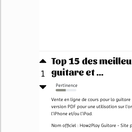
Top 15 des meilleu
guitare et ...
1
Pertinence
48%
Vente en ligne de cours pour la guitar
version PDF pour une utilisation sur l'o
l'iPhone et/ou l'iPad.
Nom officiel : How2Play Guitare - Site p