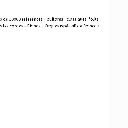
e 30000 références - guitares : classiques, folks,
s les cordes - Pianos - Orgues (spécialiste français,...