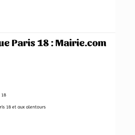
e Paris 18 : Mairie.com
 18
is 18 et aux alentours