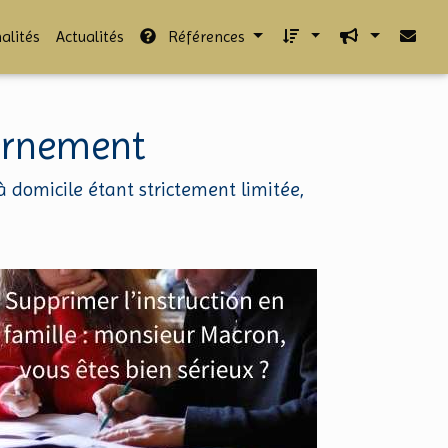
alités
Actualités
Références
vernement
n à domicile étant strictement limitée,