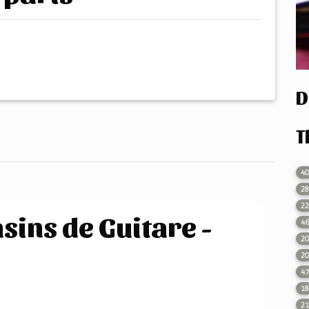
e
D
T
4
2
2
sins de Guitare -
4
2
2
4
1
2