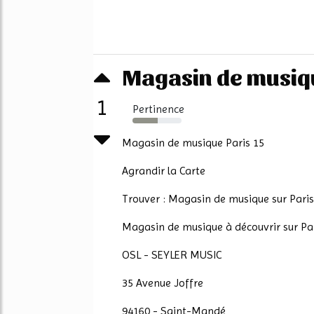
Magasin de musiqu
1
Pertinence
51%
Magasin de musique Paris 15
Agrandir la Carte
Trouver : Magasin de musique sur Paris
Magasin de musique à découvrir sur Par
OSL - SEYLER MUSIC
35 Avenue Joffre
94160 - Saint-Mandé