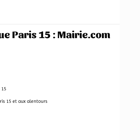
e Paris 15 : Mairie.com
 15
is 15 et aux alentours