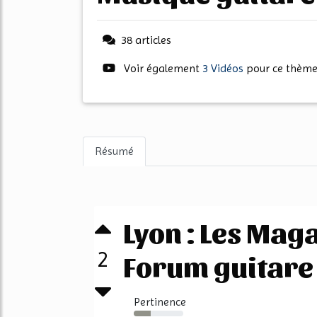
38 articles
Voir également
3 Vidéos
pour ce thèm
Résumé
Lyon : Les Maga
2
Forum guitare
Pertinence