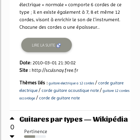
électrique « normale » comporte 6 cordes de ce
type ; il en existe également à 7, 8 et même 12
cordes, visant à enrichir le son de l'instrument.
Chacune des cordes a une épaisseur...
LIRE LA SUITE
Date:
2010-03-01 21:30:02
Site :
http://sculsnay.free.fr
Thèmes liés :
/
corde guitare
guitare electrique a 12 cordes
/
/
electrique
corde guitare acoustique note
guitare 12 cordes
/
corde de guitare note
accordage
Guitares par types — Wikipédia
0
Pertinence
50%